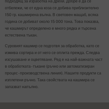
подходящ за изработка на дрехи. Добре е да се
отбележи, че от една коза се добива приблизително
150 гр. кашмирена вълна. В световен мащаб, всяка
година се добиват около 15 000 тона. Това показва,
че кашмирът определено е много рядка и търсена
естествена тъкан.
Суровият кашмир се подготвя за обработка, като се
измива сортира и от него се оплита прежда. Следва
изсушаване и оцветяване. Ред е на най-важната част
в обработката - тъкане (ръчно или автоматизиран
процес - производствена линия). Нашите продукти са
изплетени ръчно. Така свойствата на кашмира се
запазват напълно.