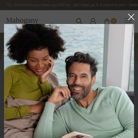
Безплатна доставка над 800 лв. – Доставка до 4-5 работни дни – Замя
Mahogany
0
БЪЛГАРИЯ
Как се изработват топли и
меки пуловери или
елегантна пашмина от суров
кашмир?
КАШМИРЕН БЛОГ
PETER GREŠA