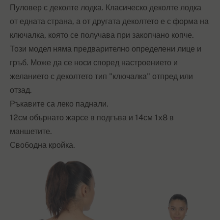
Пуловер с деколте лодка. Класическо деколте лодка
от едната страна, а от другата деколтето е с форма на
ключалка, която се получава при закопчано копче.
Този модел няма предварително определени лице и
гръб. Може да се носи според настроението и
желанието с деколтето тип "ключалка" отпред или
отзад.
Ръкавите са леко паднали.
12см обърнато жарсе в подгъва и 14см 1x8 в
маншетите.
Свободна кройка.