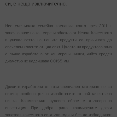
си, е нещо изключително.
Ние сме малка семейна компания, която през 2011 г.
започна внос на кашмирени облекла от Непал. Качеството
и уникалността на нашите продукти са причината да
спечелим клиенти от цял свят. Цялата ни продуктова гама
е ръчно изработена от кашмирени нишки, чийто среден
диаметър не надвишава 0.0155 мм.
Дрехите изработени от този специален материал не са
евтини, особено ръчно изработените от най-качествена
нишка. Кашмиреният пуловер обаче е дългосрочна
инвестиция. При добра грижа, кашмирените дрехи
запазват качествата си дълги години без да избледняват