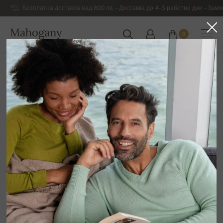
Безплатна доставка над 800 лв. – Доставка до 4-5 работни дни – Замя
Mahogany
0
БЪЛГАРИЯ
Начална страница
Разпродажба