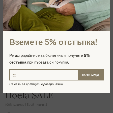
Вземете 5% отстъпка!
Регистрирайте се за бюлетина и получете
5%
отстъпка
при първата си покупка.
ПОТВЪРДИ
Не важи за артикули в разпродажба.
-21%
Hoela SALE
100% кашмир | Брой нишки: 2