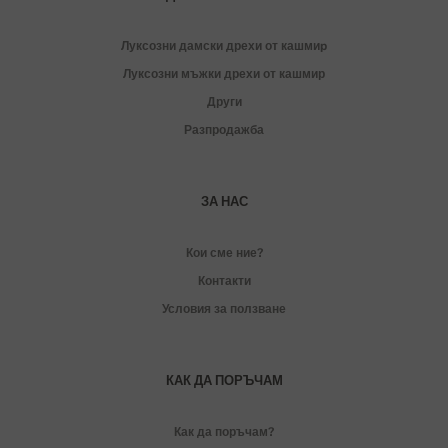
Луксозни дамски дрехи от кашмиp
Луксозни мъжки дрехи от кашмир
Други
Разпродажба
ЗА НАС
Кои сме ние?
Контакти
Условия за ползване
КАК ДА ПОРЪЧАМ
Как да поръчам?