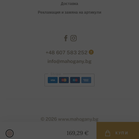
Доставка
Рекламация и замяна на артикули
+48 607 583 252
?
info@mahogany.bg
Stripe
© 2026 www.mahogany.bg
169,29 €
КУПИ
Designed with
by
naum
. | Powered by
Simplia.cz
.