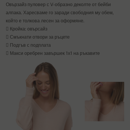
Овързайз пуловер с V-образно деколте от бейби
алпака. Харесваме го заради свободния му обем,
който е толкова лесен за оформяне.
 Кройка: овърсайз
 Смъкнати отвори за ръцете
 Подгъв с подплата
 Макси оребрен завършек 1х1 на ръкавите