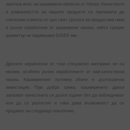
започна внос на кашмирени облекла от Непал. Качеството
и уникалността на нашите продукти са причината да
спечелим клиенти от цял свят. Цялата ни продуктова гама
е ръчно изработена от кашмирени нишки, чийто среден
диаметър не надвишава 0.0155 мм.
Дрехите изработени от този специален материал не са
евтини, особено ръчно изработените от най-качествена
нишка. Кашмиреният пуловер обаче е дългосрочна
инвестиция. При добра грижа, кашмирените дрехи
запазват качествата си дълги години без да избледняват
или да се разтеглят и това дава възможност да се
предават на следващо поколение.