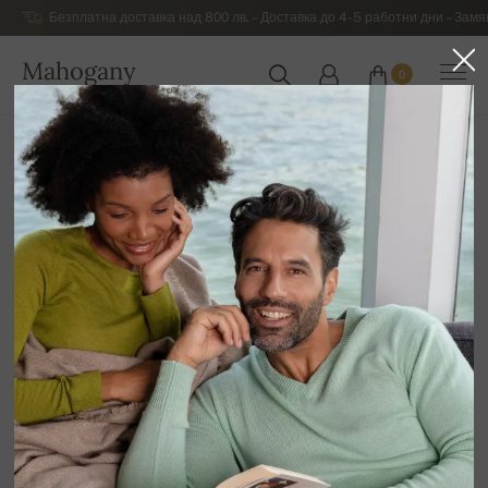
Безплатна доставка над 800 лв. – Доставка до 4-5 работни дни – Замя
Mahogany
0
БЪЛГАРИЯ
Начална страница
Разпродажба
ДАМСКИ ДРЕХИ