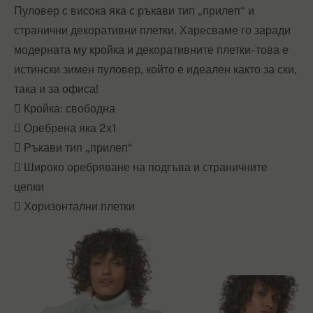
Пуловер с висока яка с ръкави тип „прилеп“ и
странични декоративни плетки. Харесваме го заради
модерната му кройка и декоративните плетки- това е
истински зимен пуловер, който е идеален както за ски,
така и за офиса!
 Кройка: свободна
 Оребрена яка 2х1
 Ръкави тип „прилеп“
 Широко оребряване на подгъва и страничните
цепки
 Хоризонтални плетки