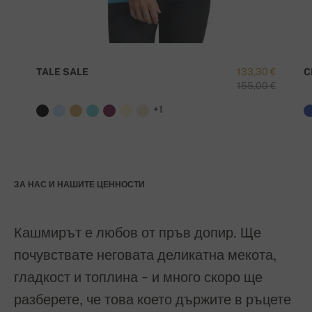
TALE SALE
133,30 €
C
155,00 €
+1
ЗА НАС И НАШИТЕ ЦЕННОСТИ
Кашмирът е любов от пръв допир. Ще
почувствате неговата деликатна мекота,
гладкост и топлина - и много скоро ще
разберете, че това което държите в ръцете