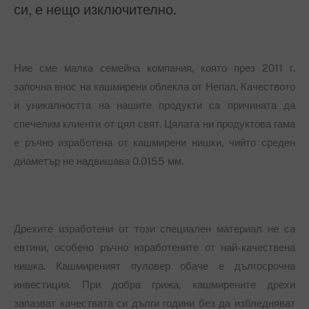
си, е нещо изключително.
Ние сме малка семейна компания, която през 2011 г.
започна внос на кашмирени облекла от Непал. Качеството
и уникалността на нашите продукти са причината да
спечелим клиенти от цял свят. Цялата ни продуктова гама
е ръчно изработена от кашмирени нишки, чийто среден
диаметър не надвишава 0.0155 мм.
Дрехите изработени от този специален материал не са
евтини, особено ръчно изработените от най-качествена
нишка. Кашмиреният пуловер обаче е дългосрочна
инвестиция. При добра грижа, кашмирените дрехи
запазват качествата си дълги години без да избледняват