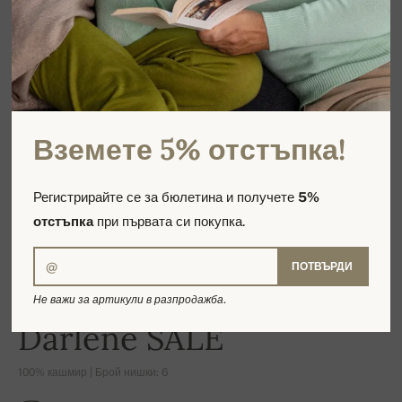
Вземете 5% отстъпка!
Регистрирайте се за бюлетина и получете
5%
отстъпка
при първата си покупка.
ПОТВЪРДИ
Не важи за артикули в разпродажба.
-16%
Darlene SALE
100% кашмир | Брой нишки: 6