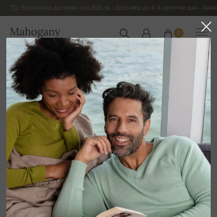
Безплатна доставка над 800 лв. – Доставка до 4-5 работни дни – Замя
Mahogany
0
БЪЛГАРИЯ
Начална страница
Разпродажба
ДАМСКИ ДРЕХИ