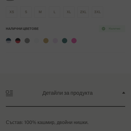
XS
S
M
L
XL
2XL
3XL
НАЛИЧНИ ЦВЕТОВЕ
Налично
Детайли за продукта
Състав: 100% кашмир, двойни нишки.