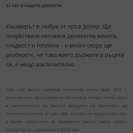
ЗА НАС И НАШИТЕ ЦЕННОСТИ
Кашмирът е любов от пръв допир. Ще
почувствате неговата деликатна мекота,
гладкост и топлина - и много скоро ще
разберете, че това което държите в ръцете
си, е нещо изключително.
Ние сме малка семейна компания, която през 2011 г.
започна внос на кашмирени облекла от Непал. Качеството
и уникалността на нашите продукти са причината да
спечелим клиенти от цял свят. Цялата ни продуктова гама
е ръчно изработена от кашмирени нишки, чийто среден
диаметър не надвишава 0.0155 мм.