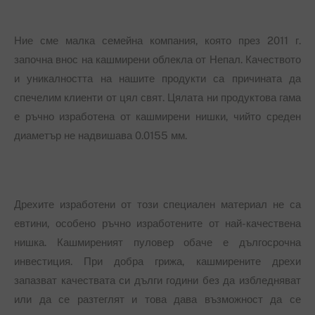
Ние сме малка семейна компания, която през 2011 г.
започна внос на кашмирени облекла от Непал. Качеството
и уникалността на нашите продукти са причината да
спечелим клиенти от цял свят. Цялата ни продуктова гама
е ръчно изработена от кашмирени нишки, чийто среден
диаметър не надвишава 0.0155 мм.
Дрехите изработени от този специален материал не са
евтини, особено ръчно изработените от най-качествена
нишка. Кашмиреният пуловер обаче е дългосрочна
инвестиция. При добра грижа, кашмирените дрехи
запазват качествата си дълги години без да избледняват
или да се разтеглят и това дава възможност да се