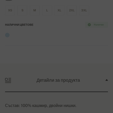
XS
S
M
L
XL
2XL
3XL
НАЛИЧНИ ЦВЕТОВЕ
Налично
Детайли за продукта
Състав: 100% кашмир, двойни нишки.