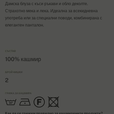
Дамска блуза с къси ръкави и обло деколте.
Страхотно мека и лека. Идеална за всекидневна
употреба или за специални поводи, комбинирана с
елегантен панталон.
СЪСТАВ
100% кашмир
БРОЙ НИШКИ
2
ГРИЖА ЗА КАШМИРА
Как да се грижим правилно за кашмирените продукти?