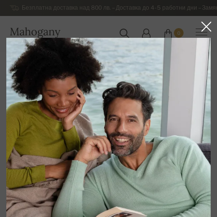
Безплатна доставка над 800 лв. – Доставка до 4-5 работни дни – Замя
Mahogany
0
БЪЛГАРИЯ
Начална страница
Луксозни дамски дрехи от кашмиp
Дамски дрехи от Duvet