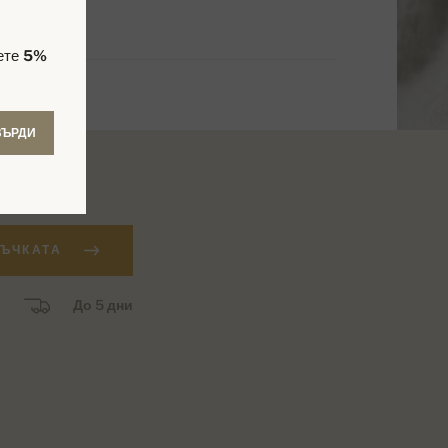
чете
5%
ВЪРДИ
ЪЧКАТА
До 5 дни