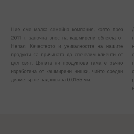
Ние сме малка семейна компания, която през
2011 г. започна внос на кашмирени облекла от
Непал. Качеството и уникалността на нашите
продукти са причината да спечелим клиенти от
цял свят. Цялата ни продуктова гама е ръчно
изработена от кашмирени нишки, чийто среден
диаметър не надвишава 0.0155 мм.