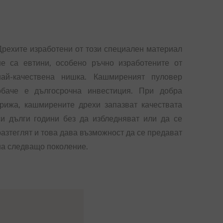
Дрехите изработени от този специален материал
не са евтини, особено ръчно изработените от
най-качествена нишка. Кашмиреният пуловер
обаче е дългосрочна инвестиция. При добра
грижа, кашмирените дрехи запазват качествата
си дълги години без да избледняват или да се
разтеглят и това дава възможност да се предават
на следващо поколение.