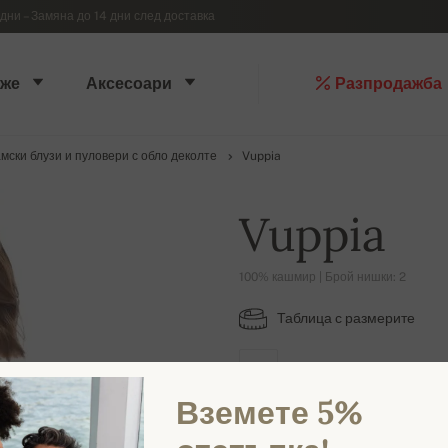
дни – Замяна до 14 дни след доставка
же
Аксесоари
Разпродажба
мски блузи и пуловери с обло деколте
Vuppia
Vuppia
100% кашмир | Брой нишки: 2
Таблица с размерите
L
Вземете 5%
НАЛИЧНИ ЦВЕТОВЕ