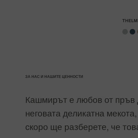
Банка: Slovenská sporiteľňa a.s., Nitra
THELM
За номер на плащането въведете номера на пор
ЗА НАС И НАШИТЕ ЦЕННОСТИ
Кашмирът е любов от пръв 
неговата деликатна мекота, 
скоро ще разберете, че тов