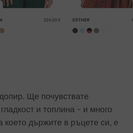
A
224,00 €
ESTHER
ъчката.
И
допир. Ще почувствате
гладкост и топлина - и много
а което държите в ръцете си, е