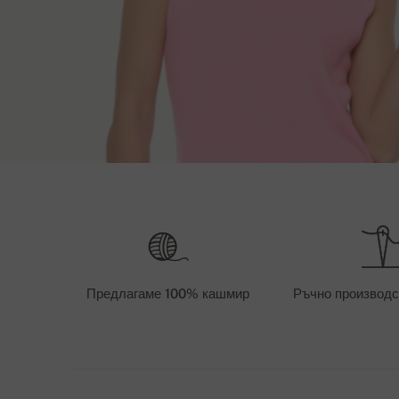
Условия и нач
Дължина
Дължина на
доставка
XS
55 cm
0 
S
56 cm
0 
Предлагаме 100% кашмир
Ръчно производс
След като заявката Ви бъде обработена, ще Ви с
M
58 cm
0 
уточним датата за доставка - в повечето случаи 
поръчаният продукт, ще трябва да го заявиме на
L
60 cm
0 
трае от 3 до 5 седмици.