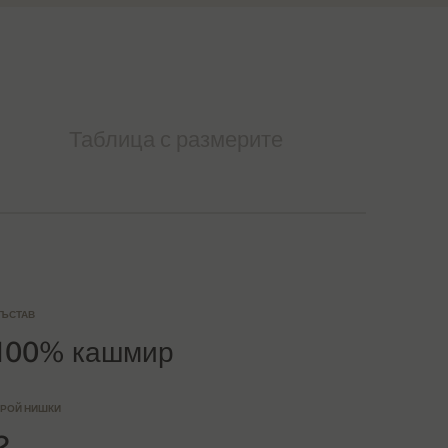
Таблица с размерите
ЪСТАВ
100% кашмир
РОЙ НИШКИ
2