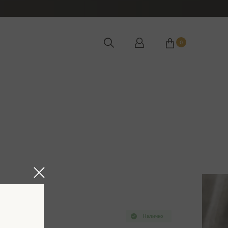
0
Налично