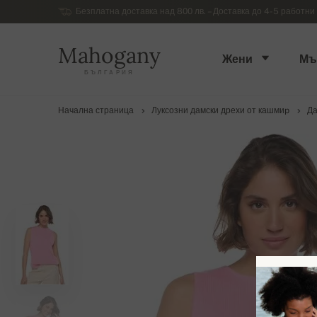
Безплатна доставка над 800 лв. – Доставка до 4-5 работни 
Mahogany
Жени
Мъ
БЪЛГАРИЯ
Начална страница
Луксозни дамски дрехи от кашмиp
Да