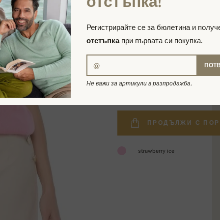
отстъпка!
Регистрирайте се за бюлетина и полу
отстъпка
при първата си покупка.
ПОТ
239,00 €
Не важи за артикули в разпродажба.
ПРОДЪЛЖИ С ПОР
strawberry ice