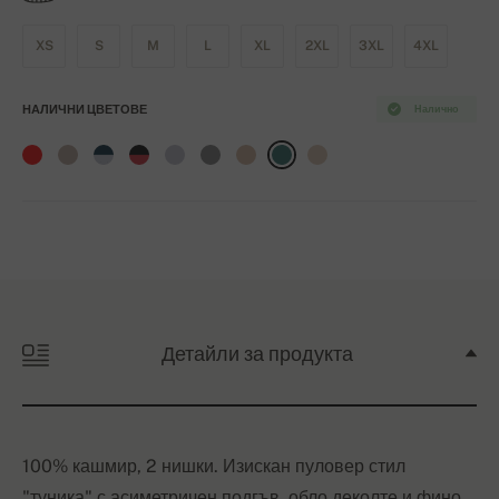
XS
S
M
L
XL
2XL
3XL
4XL
НАЛИЧНИ ЦВЕТОВЕ
Налично
Детайли за продукта
100% кашмир, 2 нишки. Изискан пуловер стил
"туника" с асиметричен подгъв, обло деколте и фино