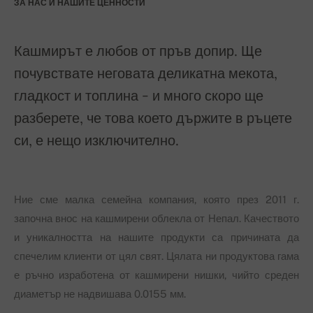
ЗА НАС И НАШИТЕ ЦЕННОСТИ
Кашмирът е любов от пръв допир. Ще
почувствате неговата деликатна мекота,
гладкост и топлина - и много скоро ще
разберете, че това което държите в ръцете
си, е нещо изключително.
Ние сме малка семейна компания, която през 2011 г.
започна внос на кашмирени облекла от Непал. Качеството
и уникалността на нашите продукти са причината да
спечелим клиенти от цял свят. Цялата ни продуктова гама
е ръчно изработена от кашмирени нишки, чийто среден
диаметър не надвишава 0.0155 мм.