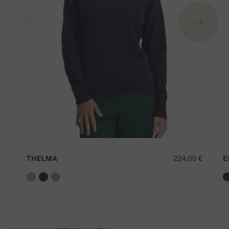
THELMA
224,00 €
E