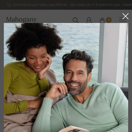
Безплатна доставка над 800 лв. – Доставка до 4-5 работни дни – Замя
Mahogany
0
БЪЛГАРИЯ
Начална страница
Луксозни дамски дрехи от кашмиp
Дамски блузи и пуловери с обло деколте