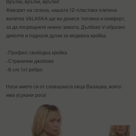
Врътки, врътки, врътки!
Фаворит на сезона, нашата 12-пластова плетена
жилетка VALASKA ще ви донесе топлина и комфорт,
за да посрещнете нежно зимата. Дълбоко V-образно
деколте и паднали дупки за модерна кройка.
- Профил: свободна кройка
- Странични джобове
- 6 cm 1x1 ребро
Носи името си от словашката овца Валашка, която
има усукани рога!