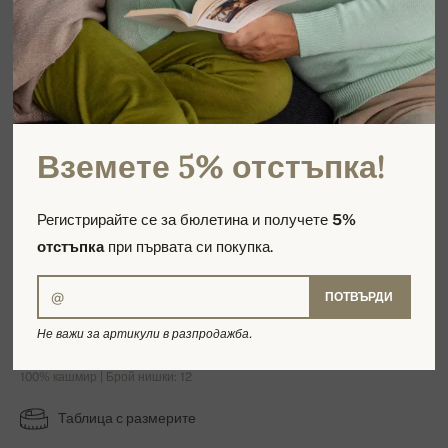
Вземете 5% отстъпка!
Регистрирайте се за бюлетина и получете
5%
отстъпка
при първата си покупка.
ПОТВЪРДИ
Valaska
Не важи за артикули в разпродажба.
100% кашмир | Брой нишки: 12
Таблица с размерите