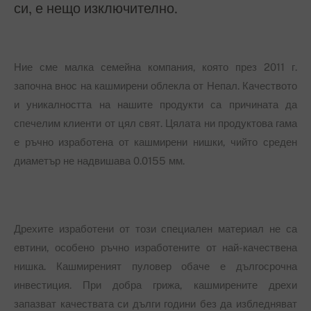
си, е нещо изключително.
Ние сме малка семейна компания, която през 2011 г.
започна внос на кашмирени облекла от Непал. Качеството
и уникалността на нашите продукти са причината да
спечелим клиенти от цял свят. Цялата ни продуктова гама
е ръчно изработена от кашмирени нишки, чийто среден
диаметър не надвишава 0.0155 мм.
Дрехите изработени от този специален материал не са
евтини, особено ръчно изработените от най-качествена
нишка. Кашмиреният пуловер обаче е дългосрочна
инвестиция. При добра грижа, кашмирените дрехи
запазват качествата си дълги години без да избледняват