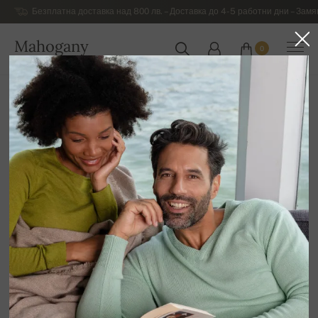
Безплатна доставка над 800 лв. – Доставка до 4-5 работни дни – Замя
Mahogany
0
БЪЛГАРИЯ
Начална страница
Луксозни дамски дрехи от кашмиp
с мотиви