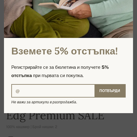
Вземете 5% отстъпка!
Регистрирайте се за бюлетина и получете
5%
отстъпка
при първата си покупка.
ПОТВЪРДИ
Не важи за артикули в разпродажба.
-15%
Edg Premium SALE
100% кашмир | Брой нишки: 2