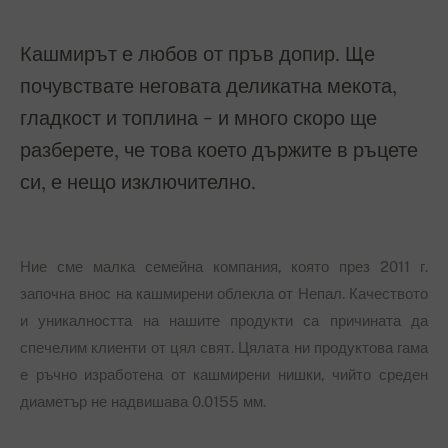
Кашмирът е любов от пръв допир. Ще
почувствате неговата деликатна мекота,
гладкост и топлина - и много скоро ще
разберете, че това което държите в ръцете
си, е нещо изключително.
Ние сме малка семейна компания, която през 2011 г.
започна внос на кашмирени облекла от Непал. Качеството
и уникалността на нашите продукти са причината да
спечелим клиенти от цял свят. Цялата ни продуктова гама
е ръчно изработена от кашмирени нишки, чийто среден
диаметър не надвишава 0.0155 мм.