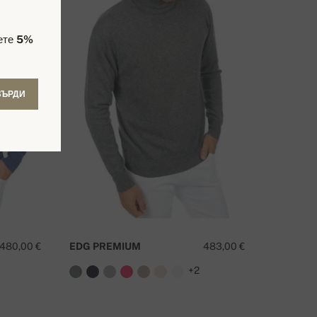
чете
5%
ВЪРДИ
480,00 €
EDG PREMIUM
483,00 €
+2