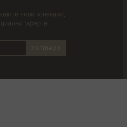
нашите нови колекции,
ециални оферти.
ПОТВЪРДИ