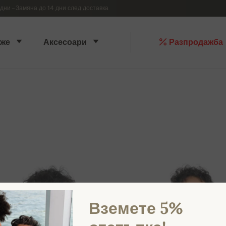
дни – Замяна до 14 дни след доставка
же
Аксесоари
Разпродажба
Вземете 5%