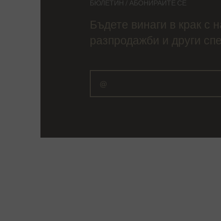
БЮЛЕТИН / АБОНИРАЙТЕ СЕ
Бъдете винаги в крак с 
разпродажби и други сп