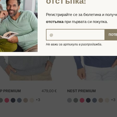
отстъпка!
Регистрирайте се за бюлетина и полу
отстъпка
при първата си покупка.
ПОТ
Не важи за артикули в разпродажба.
P PREMIUM
479,00 €
NEST PREMIUM
+3
+3