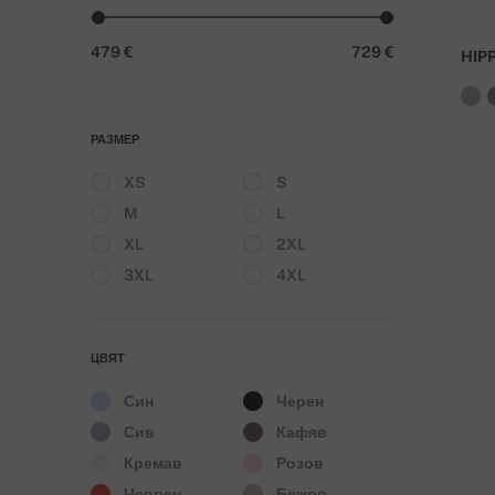
479 €
729 €
HIP
РАЗМЕР
XS
S
M
L
XL
2XL
3XL
4XL
ЦВЯТ
Син
Черен
Сив
Кафяв
Кремав
Розов
Червен
Бежов