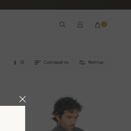
0
12
Сортирай по
Филтър