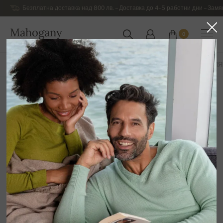
Безплатна доставка над 800 лв. – Доставка до 4-5 работни дни – Замя
Mahogany
0
БЪЛГАРИЯ
ВСИЧКИ ПРОДУКТИ
ПРОЛЕТ / ЛЯТО
ЕКСКЛУЗИВНА КОЛЕКЦИЯ
С обло деколте
12
Сортирай по
Филтър