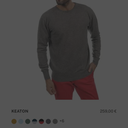
KEATON
259,00 €
+6