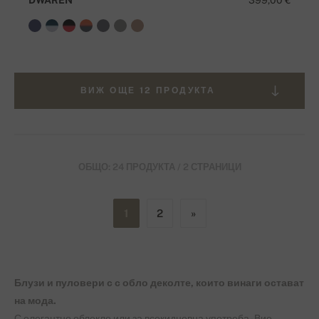
ВИЖ ОЩЕ 12 ПРОДУКТА
ОБЩО: 24 ПРОДУКТА / 2 СТРАНИЦИ
1
2
»
Блузи и пуловери с с обло деколте, които винаги остават
на мода.
С елегантно облекло или за всекидневна употреба - Вие