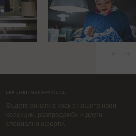
БЮЛЕТИН / АБОНИРАЙТЕ СЕ
Бъдете винаги в крак с нашите нови
колекции, разпродажби и други
специални оферти.