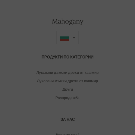
Mahogany
ПРОДУКТИ ПО КАТЕГОРИИ
Луксозни дамски дрехи от кашмиp
Луксозни мъжки дрехи от кашмир
Други
Разпродажба
ЗА НАС
Кои сме ние?