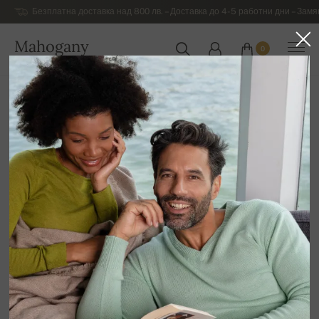
Безплатна доставка над 800 лв. – Доставка до 4-5 работни дни – Замя
Mahogany
0
БЪЛГАРИЯ
Начална страница
Луксозни мъжки дрехи от кашмир
Основна мъжка колекция от кашмир