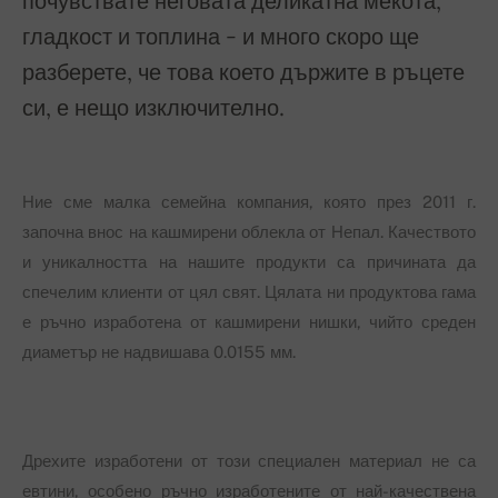
почувствате неговата деликатна мекота,
гладкост и топлина - и много скоро ще
разберете, че това което държите в ръцете
си, е нещо изключително.
Ние сме малка семейна компания, която през 2011 г.
започна внос на кашмирени облекла от Непал. Качеството
и уникалността на нашите продукти са причината да
спечелим клиенти от цял свят. Цялата ни продуктова гама
е ръчно изработена от кашмирени нишки, чийто среден
диаметър не надвишава 0.0155 мм.
Дрехите изработени от този специален материал не са
евтини, особено ръчно изработените от най-качествена