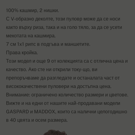
100% кашмир, 2 нишки.
С V-образно деколте, този пуловр може да се носи
както върху риза, така и на голо тяло, за да се усети
мекотата на кашмира.
7 см 1x1 рипс в подгъва и маншетите.
Права кройка.
Този модел и още 9 от колекцията са с отлична цена и
качество. Ако сте ни открили току-що, ви
препоръчваме да разгледате и останалата част от
висококачествени пуловери на достъпна цена.
Внимание: ограничено количество размери и цветове.
Вижте и на едни от нашите най-продавани модели
GASPARD и MADDOX, които са налични целогодишно
в 40 цвята и осем размера.