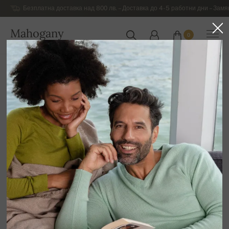
Безплатна доставка над 800 лв. – Доставка до 4-5 работни дни – Замя
Mahogany
0
БЪЛГАРИЯ
Начална страница
Разпродажба
МЪЖКИ ДРЕХИ