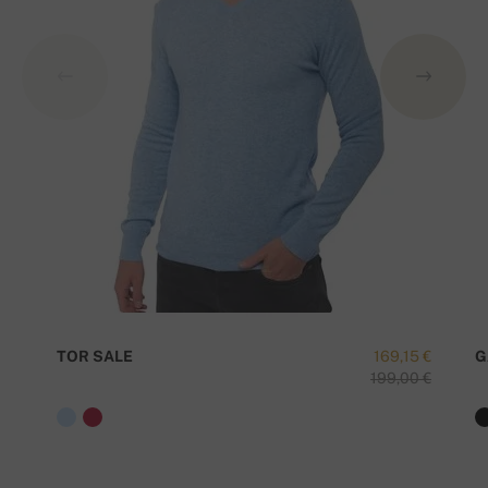
TOR SALE
169,15 €
G
199,00 €