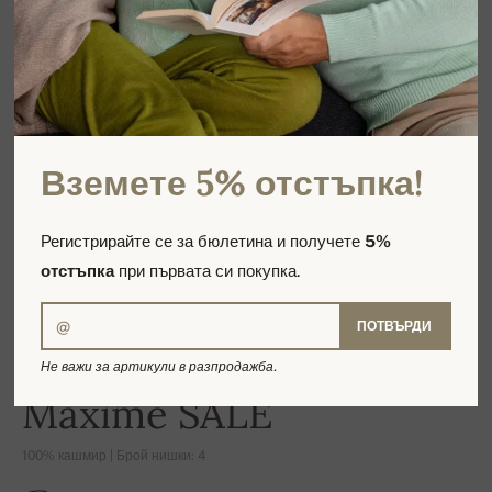
Вземете 5% отстъпка!
Регистрирайте се за бюлетина и получете
5%
отстъпка
при първата си покупка.
ПОТВЪРДИ
Не важи за артикули в разпродажба.
-16%
Maxime SALE
100% кашмир | Брой нишки: 4