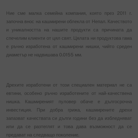
Ние сме малка семейна компания, която през 2011 г.
започна внос на кашмирени облекла от Непал. Качеството
и уникалността на нашите продукти са причината да
спечелим клиенти от цял свят. Цялата ни продуктова гама
е ръчно изработена от кашмирени нишки, чийто среден
диаметър не надвишава 0.0155 мм.
Дрехите изработени от този специален материал не са
евтини, особено ръчно изработените от най-качествена
нишка. Кашмиреният пуловер обаче е дългосрочна
инвестиция. При добра грижа, кашмирените дрехи
запазват качествата си дълги години без да избледняват
или да се разтеглят и това дава възможност да се
предават на следващо поколение.