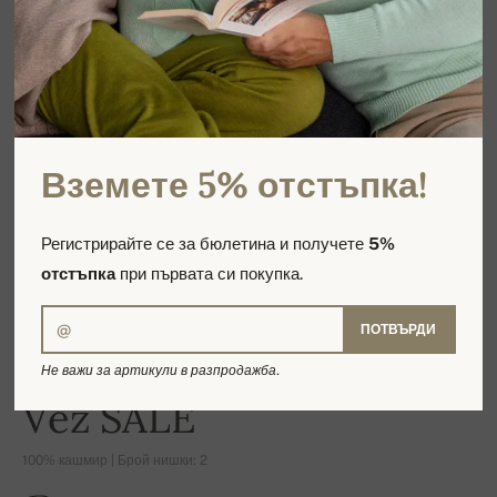
Вземете 5% отстъпка!
Регистрирайте се за бюлетина и получете
5%
отстъпка
при първата си покупка.
ПОТВЪРДИ
Не важи за артикули в разпродажба.
-16%
Vez SALE
100% кашмир | Брой нишки: 2