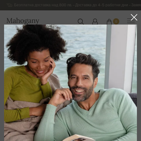
Безплатна доставка над 800 лв. – Доставка до 4-5 работни дни – Замя
Mahogany
0
БЪЛГАРИЯ
Начална страница
Разпродажба
МЪЖКИ ДРЕХИ