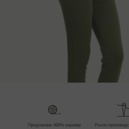
Условия и нач
Дължина
Дължина на
доставка
XS
96 cm
0 
S
98 cm
0 
Предлагаме 100% кашмир
Ръчно производс
След като заявката Ви бъде обработена, ще Ви с