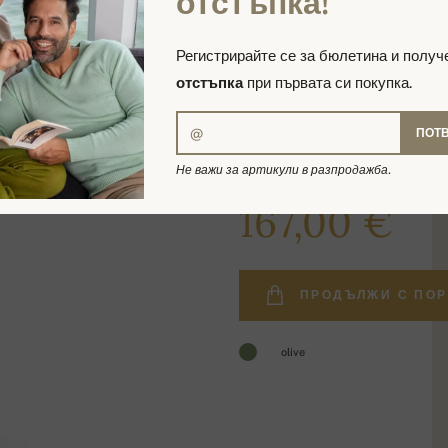
отстъпка!
Регистрирайте се за бюлетина и полу
отстъпка
при първата си покупка.
ПОТ
Не важи за артикули в разпродажба.
199,00 €
167,00 €
ПРОДЪЛЖИ С ПОР
olive