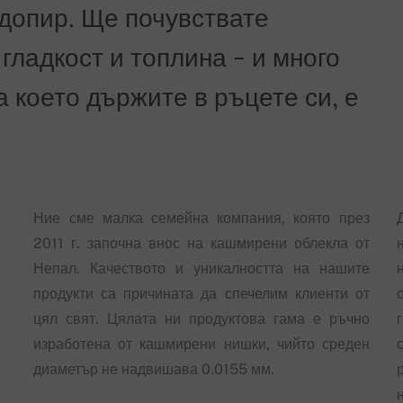
допир. Ще почувствате
гладкост и топлина - и много
а което държите в ръцете си, е
Ние сме малка семейна компания, която през
2011 г. започна внос на кашмирени облекла от
Непал. Качеството и уникалността на нашите
продукти са причината да спечелим клиенти от
цял свят. Цялата ни продуктова гама е ръчно
изработена от кашмирени нишки, чийто среден
диаметър не надвишава 0.0155 мм.