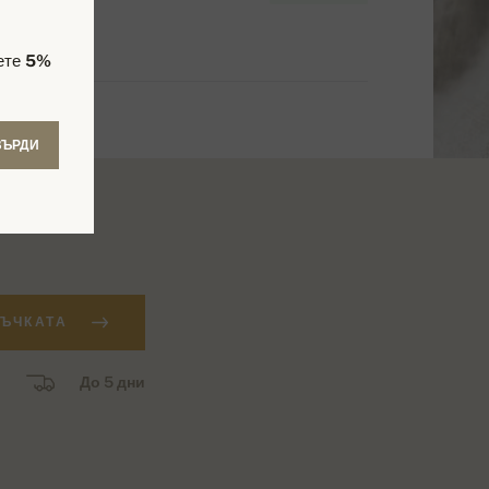
чете
5%
ВЪРДИ
ЪЧКАТА
До 5 дни