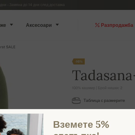
дни – Замяна до 14 дни след доставка
же
Аксесоари
Разпродажба
irst SALE
-16%
Tadasana-
100% кашмир | Брой нишки: 2
Таблица с размерите
S
Вземете 5%
НАЛИЧНИ ЦВЕТОВЕ