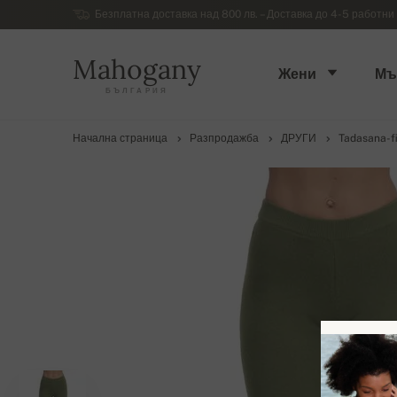
Безплатна доставка над 800 лв. – Доставка до 4-5 работни 
Mahogany
Жени
Мъ
БЪЛГАРИЯ
Начална страница
Разпродажба
ДРУГИ
Tadasana-f