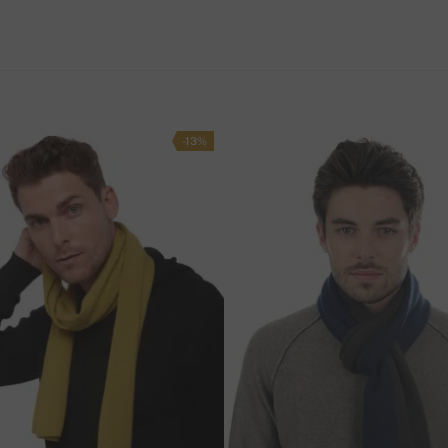
cm
36 cm
П
до няколко работни дни. Ако нямаме на склад
 производителите. В този случай доставката
cm
39 cm
М
ъчана поща)
cm
41 cm
-13%
.
Цената на доставката е 8 лв
. При поръчка
cm
45 cm
ащане
ра при получаване (наложен платеж).
ебитна карта, както и чрез банков превод.
яви прозорец за плащане, където можете да
анков превод, моля използвайте информацията