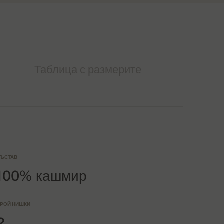
Таблица с размерите
ЪСТАВ
100% кашмир
РОЙ НИШКИ
2