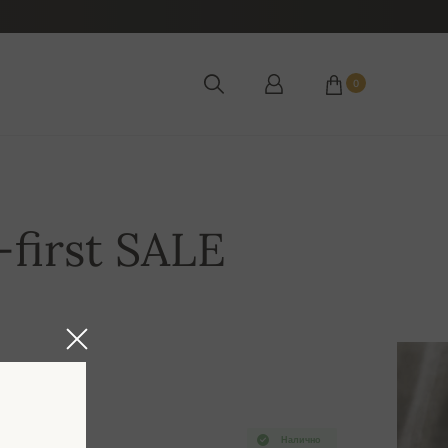
0
first SALE
Налично