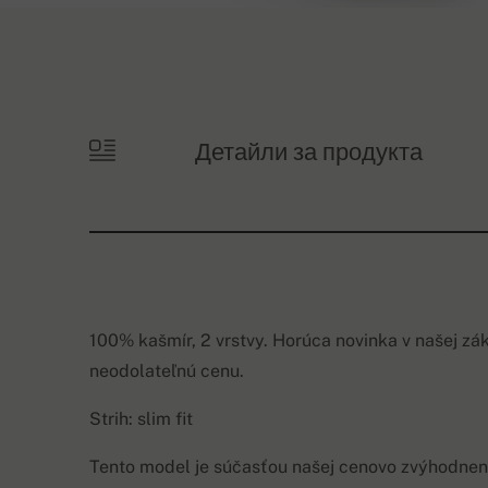
Детайли за продукта
100% kašmír, 2 vrstvy. Horúca novinka v našej zák
neodolateľnú cenu.
Strih: slim fit
Tento model je súčasťou našej cenovo zvýhodnene