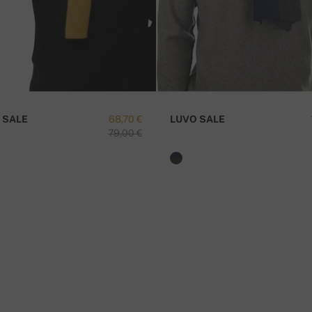
 SALE
68,70 €
LUVO SALE
ъчката.
79,00 €
И