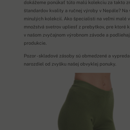
dokážeme ponúkať túto malú kolekciu za takto zn
štandardov kvality a ručnej výroby v Nepále? Na
minulých kolekcií. Ako špecialisti na veľmi malé 
množstvá svetrov upliesť z prebytkov, pre ktoré 
v našom zvyčajnom výrobnom závode a podliehaj
produkcie.
Pozor - skladové zásoby sú obmedzené a vypreda
narozdiel od zvyšku našej obvyklej ponuky.