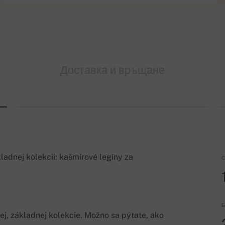
Доставка и връщане
ladnej kolekcii: kašmírové legíny za
С
Б
j, základnej kolekcie. Možno sa pýtate, ako