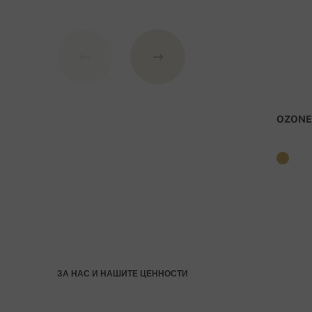
по долу:
IBAN: SK7109000000000233073526
BIC код (ЦУ): GIBASKBX
Банка: Slovenská sporiteľňa a.s., Nitra
OZONE
За номер на плащането въведете номера на пор
ЗА НАС И НАШИТЕ ЦЕННОСТИ