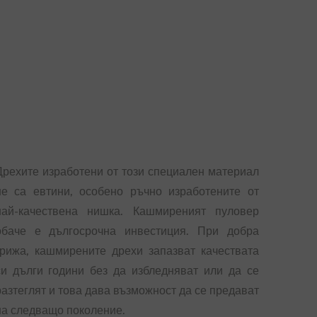
Дрехите изработени от този специален материал
не са евтини, особено ръчно изработените от
най-качествена нишка. Кашмиреният пуловер
обаче е дългосрочна инвестиция. При добра
грижа, кашмирените дрехи запазват качествата
си дълги години без да избледняват или да се
разтеглят и това дава възможност да се предават
на следващо поколение.