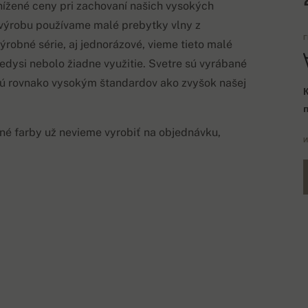
ížené ceny pri zachovaní našich vysokých
 výrobu používame malé prebytky vlny z
Г
výrobné série, aj jednorázové, vieme tieto malé
kedysi nebolo žiadne využitie. Svetre sú vyrábané
ú rovnako vysokým štandardov ako zvyšok našej
né farby už nevieme vyrobiť na objednávku,
И