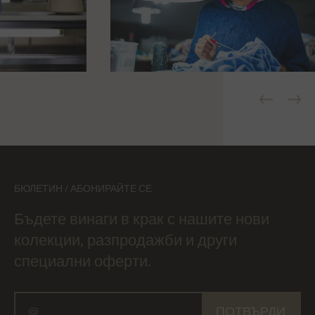
БЮЛЕТИН / АБОНИРАЙТЕ СЕ
Бъдете винаги в крак с нашите нови
колекции, разпродажби и други
специални оферти.
ПОТВЪРДИ