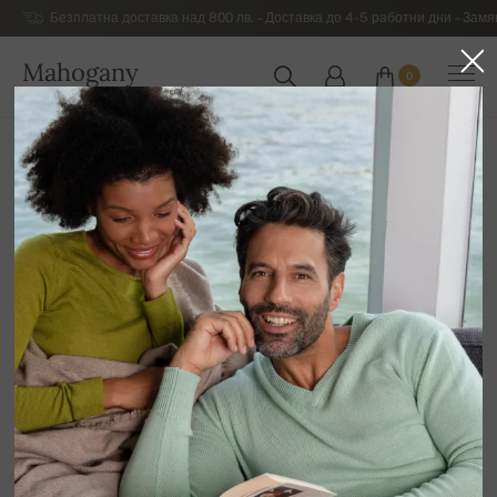
Безплатна доставка над 800 лв. – Доставка до 4-5 работни дни – Замя
Mahogany
0
БЪЛГАРИЯ
Начална страница
Луксозни дамски дрехи от кашмиp
Дамски жилетки и елеци с цип