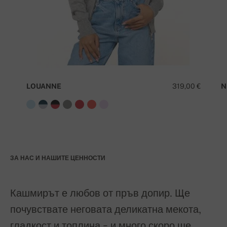
LOUANNE
319,00 €
N
ЗА НАС И НАШИТЕ ЦЕННОСТИ
Кашмирът е любов от пръв допир. Ще
почувствате неговата деликатна мекота,
гладкост и топлина - и много скоро ще