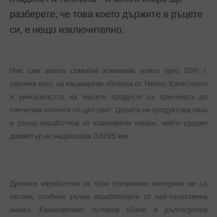
разберете, че това което държите в ръцете
си, е нещо изключително.
Ние сме малка семейна компания, която през 2011 г.
започна внос на кашмирени облекла от Непал. Качеството
и уникалността на нашите продукти са причината да
спечелим клиенти от цял свят. Цялата ни продуктова гама
е ръчно изработена от кашмирени нишки, чийто среден
диаметър не надвишава 0.0155 мм.
Дрехите изработени от този специален материал не са
евтини, особено ръчно изработените от най-качествена
нишка. Кашмиреният пуловер обаче е дългосрочна