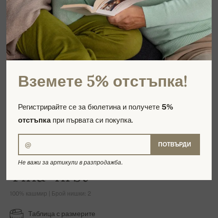
Вземете 5% отстъпка!
Регистрирайте се за бюлетина и получете
5%
отстъпка
при първата си покупка.
ПОТВЪРДИ
Не важи за артикули в разпродажба.
Tina-first
100% кашмир | Брой нишки: 2
Таблица с размерите