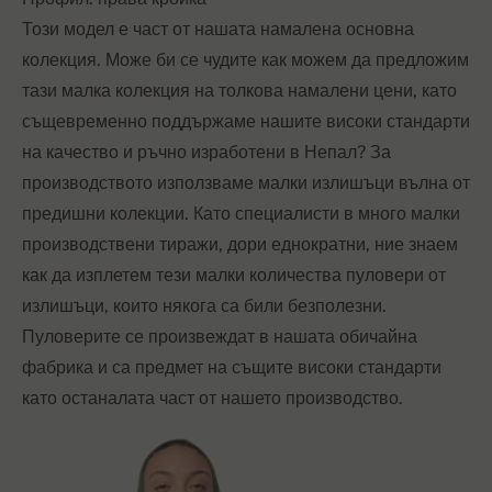
Този модел е част от нашата намалена основна
колекция. Може би се чудите как можем да предложим
тази малка колекция на толкова намалени цени, като
същевременно поддържаме нашите високи стандарти
на качество и ръчно изработени в Непал? За
производството използваме малки излишъци вълна от
предишни колекции. Като специалисти в много малки
производствени тиражи, дори еднократни, ние знаем
как да изплетем тези малки количества пуловери от
излишъци, които някога са били безполезни.
Пуловерите се произвеждат в нашата обичайна
фабрика и са предмет на същите високи стандарти
като останалата част от нашето производство.