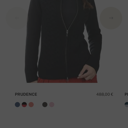
PRUDENCE
488,00 €
P