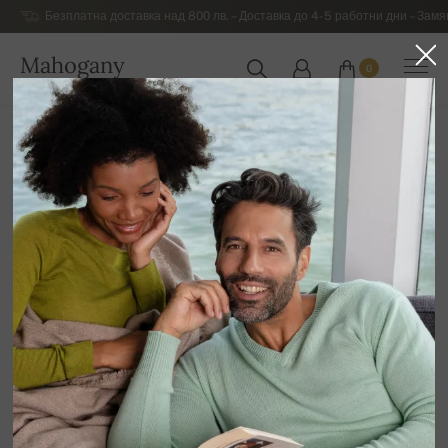
Безплатна доставка над 800 лв. – Доставка до 4-5 работни дни – Замя
Mahogany
0
БЪЛГАРИЯ
Начална страница
Луксозни дамски дрехи от кашмиp
Дамски дебели зимни пуловери, жилетки и блузи