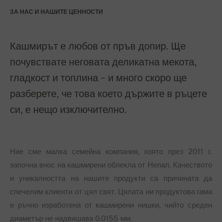
ЗА НАС И НАШИТЕ ЦЕННОСТИ
Кашмирът е любов от пръв допир. Ще
почувствате неговата деликатна мекота,
гладкост и топлина - и много скоро ще
разберете, че това което държите в ръцете
си, е нещо изключително.
Ние сме малка семейна компания, която през 2011 г.
започна внос на кашмирени облекла от Непал. Качеството
и уникалността на нашите продукти са причината да
спечелим клиенти от цял свят. Цялата ни продуктова гама
е ръчно изработена от кашмирени нишки, чийто среден
диаметър не надвишава 0.0155 мм.