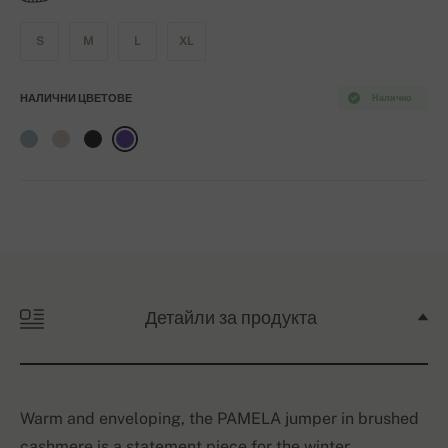
S
M
L
XL
НАЛИЧНИ ЦВЕТОВЕ
Налично
Детайли за продукта
Warm and enveloping, the PAMELA jumper in brushed
cashmere is a statement piece for the winter