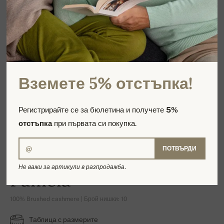
Вземете 5% отстъпка!
Регистрирайте се за бюлетина и получете
5%
отстъпка
при първата си покупка.
ПОТВЪРДИ
Не важи за артикули в разпродажба.
Pamela
100% Brushed cashmere | Брой нишки: 10
Таблица с размерите