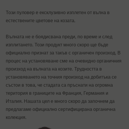
Този пуловер е ексклузивно изплетен от вълна в
естествените цветове на козата.
Вълната не е боядисвана преди, по време и след
изплитането. Този продукт много скоро ще бъде
официално признат за такъв с органичен произход. В
процес на установяване сме на очевидно органичния
произход на вълната на козите. Трудността в
установяването на точния произход на добитъка се
състои в това, че стадата са пръснати на огромна
територия в границите на Франция, Германия и
Италия. Нашата цел е много скоро да започнем да
предлагаме официално сертифицирана органична
колекция.