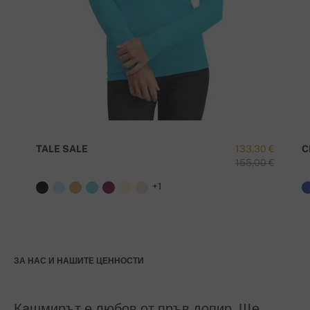
TALE SALE
133,30 €
C
155,00 €
+1
ЗА НАС И НАШИТЕ ЦЕННОСТИ
Кашмирът е любов от пръв допир. Ще