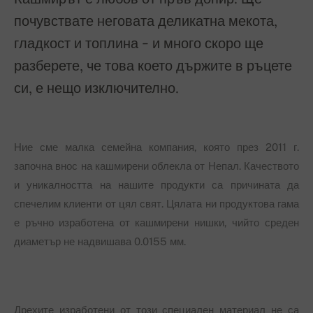
почувствате неговата деликатна мекота,
гладкост и топлина - и много скоро ще
разберете, че това което държите в ръцете
си, е нещо изключително.
Ние сме малка семейна компания, която през 2011 г.
започна внос на кашмирени облекла от Непал. Качеството
и уникалността на нашите продукти са причината да
спечелим клиенти от цял свят. Цялата ни продуктова гама
е ръчно изработена от кашмирени нишки, чийто среден
диаметър не надвишава 0.0155 мм.
Дрехите изработени от този специален материал не са