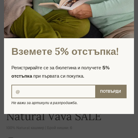
Вземете 5% отстъпка!
Регистрирайте се за бюлетина и получете
5%
отстъпка
при първата си покупка.
ПОТВЪРДИ
Не важи за артикули в разпродажба.
-17%
Natural Vava SALE
100% Natural кашмир | Брой нишки: 6