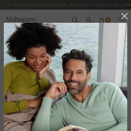
Безплатна доставка над 800 лв. – Доставка до 4-5 работни дни – Замя
Mahogany
0
БЪЛГАРИЯ
Начална страница
Разпродажба
ДАМСКИ ДРЕХИ