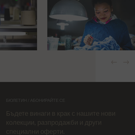
БЮЛЕТИН / АБОНИРАЙТЕ СЕ
Бъдете винаги в крак с нашите нови
колекции, разпродажби и други
специални оферти.